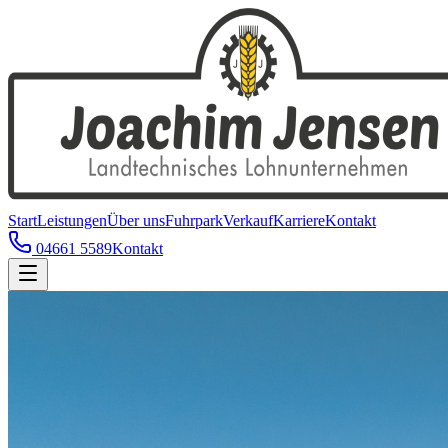
Start
Leistungen
Über uns
Fuhrpark
Verkauf
Karriere
Kontakt
04661 5589
Kontakt