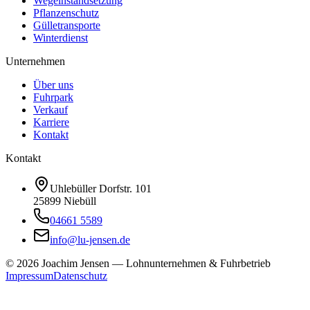
Wegeinstandsetzung
Pflanzenschutz
Gülletransporte
Winterdienst
Unternehmen
Über uns
Fuhrpark
Verkauf
Karriere
Kontakt
Kontakt
Uhlebüller Dorfstr. 101
25899 Niebüll
04661 5589
info@lu-jensen.de
©
2026
Joachim Jensen — Lohnunternehmen & Fuhrbetrieb
Impressum
Datenschutz